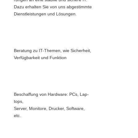
Dazu erhal­ten Sie von uns abge­stimm­te
Dienst­leis­tun­gen und Lösun­gen.
Bera­tung zu IT-The­men, wie Sicher­heit,
Ver­füg­bar­keit und Funk­ti­on
Beschaf­fung von Hard­ware: PCs, Lap­
tops,
Ser­ver, Moni­to­re, Dru­cker, Soft­ware,
etc.