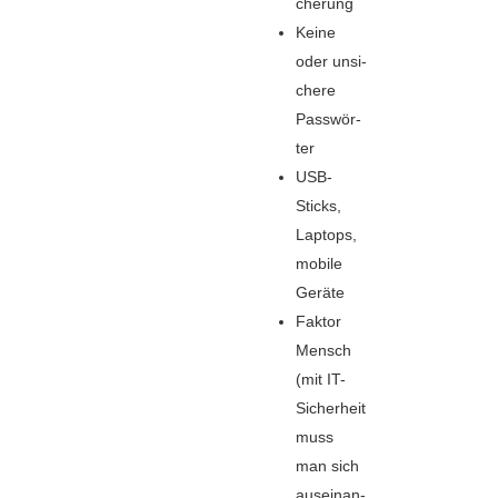
che­rung
Kei­ne
oder unsi­
che­re
Pass­wör­
ter
USB-
Sticks,
Lap­tops,
mobi­le
Gerä­te
Fak­tor
Mensch
(mit IT-
Sicher­heit
muss
man sich
aus­ein­an­