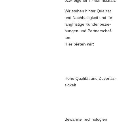
bzw. eige­ner IT-Mann­schaft.
Wir ste­hen hin­ter Qua­li­tät
und Nach­hal­tig­keit und für
lang­fris­ti­ge Kun­den­be­zie­
hun­gen und Part­ner­schaf­
ten.
Hier bie­ten wir:
Hohe Qua­li­tät und Zuver­läs­
sig­keit
Bewähr­te Tech­no­lo­gien