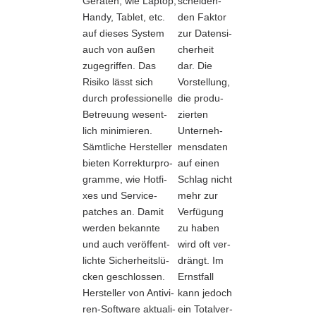
Gerä­ten, wie Lap­top,
schei­den­
Han­dy, Tablet, etc.
den Fak­tor
auf die­ses Sys­tem
zur Daten­si­
auch von außen
cher­heit
zuge­grif­fen. Das
dar. Die
Risi­ko lässt sich
Vor­stel­lung,
durch pro­fes­sio­nel­le
die pro­du­
Betreu­ung wesent­
zier­ten
lich mini­mie­ren.
Unter­neh­
Sämt­li­che Her­stel­ler
mens­da­ten
bie­ten Kor­rek­tur­pro­
auf einen
gram­me, wie Hot­fi­
Schlag nicht
xes und Ser­vice­
mehr zur
patches an. Damit
Ver­fü­gung
wer­den bekann­te
zu haben
und auch ver­öf­fent­
wird oft ver­
lich­te Sicher­heits­lü­
drängt. Im
cken geschlos­sen.
Ernst­fall
Her­stel­ler von Anti­vi­
kann jedoch
ren-Soft­ware aktua­li­
ein Total­ver­