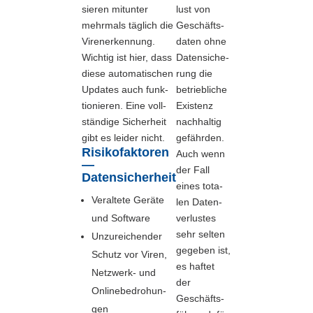
sie­ren mit­un­ter
lust von
mehr­mals täg­lich die
Geschäfts­
Vire­n­er­ken­nung.
da­ten ohne
Wich­tig ist hier, dass
Daten­si­che­
die­se auto­ma­ti­schen
rung die
Updates auch funk­
betrieb­li­che
tio­nie­ren. Eine voll­
Exis­tenz
stän­di­ge Sicher­heit
nach­hal­tig
gibt es lei­der nicht.
gefähr­den.
Risikofaktoren
Auch wenn
—
der Fall
Datensicherheit
eines tota­
Ver­al­te­te Gerä­te
len Daten­
und Soft­ware
ver­lus­tes
sehr sel­ten
Unzu­rei­chen­der
gege­ben ist,
Schutz vor Viren,
es haf­tet
Netz­werk- und
der
Online­be­dro­hun­
Geschäfts­
gen