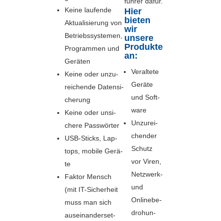
füh­rer dafür.
Kei­ne lau­fen­de
Hier
bieten
Aktua­li­sie­rung von
wir
Betriebs­sys­te­men,
unsere
Produkte
Pro­gram­men und
an:
Gerä­ten
Ver­al­te­te
Kei­ne oder unzu­
Gerä­te
rei­chen­de Daten­si­
und Soft­
che­rung
ware
Kei­ne oder unsi­
Unzu­rei­
che­re Pass­wör­ter
chen­der
USB-Sticks, Lap­
Schutz
tops, mobi­le Gerä­
vor Viren,
te
Netz­werk-
Fak­tor Mensch
und
(mit IT-Sicher­heit
Online­be­
muss man sich
dro­hun­
aus­ein­an­der­set­