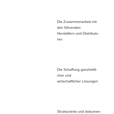
Die Zusam­men­ar­beit mit
den füh­ren­den
Her­stel­lern und Dis­tri­bu­to­
ren
Die Schaf­fung ganz­heit­li­
cher und
wirt­schaft­li­cher Lösun­gen
Struk­tu­rier­te und doku­men­