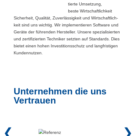
tier­te Umset­zung,
bes­te Wirt­schaft­lich­keit
Sicher­heit, Qua­li­tät, Zuver­läs­sig­keit und Wirt­schaft­lich­
keit sind uns wich­tig. Wir imple­men­tie­ren Soft­ware und
Gerä­te der füh­ren­den Her­stel­ler. Unse­re spe­zia­li­sier­ten
und zer­ti­fi­zier­ten Tech­ni­ker setz­ten auf Stan­dards. Dies
bie­tet einen hohen Inves­ti­ti­ons­schutz und lang­fris­ti­gen
Kun­den­nut­zen.
Unternehmen die uns
Vertrauen
❮
❯