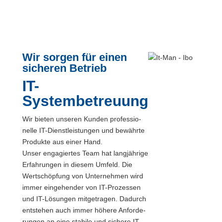
Wir sorgen für einen
sicheren Betrieb
IT-
Systembetreuung
Wir bie­ten unse­ren Kun­den pro­fes­sio­
nel­le IT-Dienst­leis­tun­gen und bewähr­te
Pro­duk­te aus einer Hand.
Unser enga­gier­tes Team hat lang­jäh­ri­ge
Erfah­run­gen in die­sem Umfeld. Die
Wert­schöp­fung von Unter­neh­men wird
immer ein­ge­hen­der von IT-Pro­zes­sen
und IT-Lösun­gen mit­ge­tra­gen. Dadurch
ent­ste­hen auch immer höhe­re Anfor­de­
run­gen an eine sta­bi­le und siche­re IT.