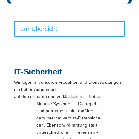
zur Über­sicht
IT-Sicherheit
Wir legen mit unse­ren Pro­duk­ten und Dienst­leis­tun­gen
ein hohes Augen­merk
auf den siche­ren und ver­läss­li­chen IT-Betrieb.
Aktu­el­le Sys­te­me
Die regel­
sind per­ma­nent mit
mä­ßi­ge
dem Inter­net ver­bun­
Daten­si­che­
den. Eben­so wird mit
rung stellt
unter­schied­li­chen
einen ent­