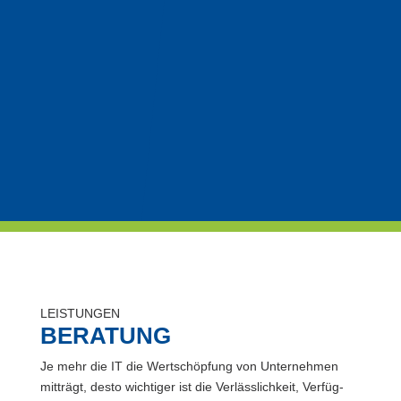
LEISTUNGEN
BERATUNG
Je mehr die IT die Wert­schöp­fung von Unter­neh­men
mit­trägt, des­to wich­ti­ger ist die Ver­läss­lich­keit, Ver­füg­