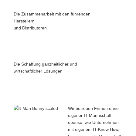
Die Zusam­men­ar­beit mit den füh­ren­den
Her­stel­lern
und Dis­tri­bu­to­ren
Die Schaf­fung ganz­heit­li­cher und
wirt­schaft­li­cher Lösun­gen
Wir betreu­en Fir­men ohne
eige­ner IT-Mann­schaft
eben­so, wie Unter­neh­men
mit eige­nem IT-Know How,