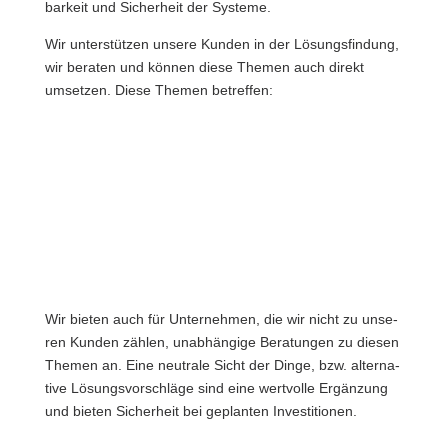
bar­keit und Sicher­heit der Sys­te­me.
Wir unter­stüt­zen unse­re Kun­den in der Lösungs­fin­dung,
wir bera­ten und kön­nen die­se The­men auch direkt
umset­zen. Die­se The­men betref­fen:
Konsolidierungen
Optimierung
Die richtige
bestehender IT-
von
Produktauswahl
Strukturen
Abläufen
Lizenzberatung
Risikobewertung
Datensicherhei
der
und
vorhandenen
Datenverfügba
Systeme
Wir bie­ten auch für Unter­neh­men, die wir nicht zu unse­
ren Kun­den zäh­len, unab­hän­gi­ge Bera­tun­gen zu die­sen
The­men an. Eine neu­tra­le Sicht der Din­ge, bzw. alter­na­
ti­ve Lösungs­vor­schlä­ge sind eine wert­vol­le Ergän­zung
und bie­ten Sicher­heit bei geplan­ten Inves­ti­tio­nen.